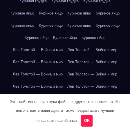
Куриная грудка
Куриная грудка
Куриная грудка
Куриное яйцо
Куриное яйцо
Куриное яйцо
Куриное яйцо
Куриное яйцо
Куриное яйцо
Куриное яйцо
Куриное яйцо
Куриное яйцо
Куриное яйцо
Куриное яйцо
Лев Толстой — Война и мир
Лев Толстой — Война и мир
Лев Толстой — Война и мир
Лев Толстой — Война и мир
Лев Толстой — Война и мир
Лев Толстой — Война и мир
Лев Толстой — Война и мир
Лев Толстой — Война и мир
Лев Толстой — Война и мир
Лев Толстой — Война и мир
Этот сайт использует куки-файлы и другие технологии, чтобы
помочь вам в навигации, а также предоставить лучший
Лев Толстой — Война и мир
Лев Толстой — Война и мир
пользовательский опыт.
OK
Лев Толстой — Война и мир
Лев Толстой — Война и мир