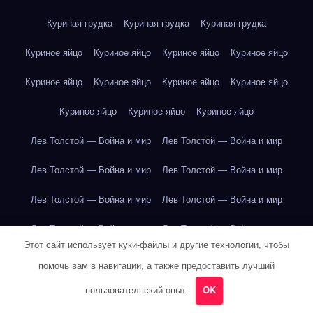
Куриная грудка
Куриная грудка
Куриная грудка
Куриное яйцо
Куриное яйцо
Куриное яйцо
Куриное яйцо
Куриное яйцо
Куриное яйцо
Куриное яйцо
Куриное яйцо
Куриное яйцо
Куриное яйцо
Куриное яйцо
Лев Толстой — Война и мир
Лев Толстой — Война и мир
Лев Толстой — Война и мир
Лев Толстой — Война и мир
Лев Толстой — Война и мир
Лев Толстой — Война и мир
Лев Толстой — Война и мир
Лев Толстой — Война и мир
Этот сайт использует куки-файлы и другие технологии, чтобы
Лев Толстой — Война и мир
Лев Толстой — Война и мир
помочь вам в навигации, а также предоставить лучший
Лев Толстой — Война и мир
Лев Толстой — Война и мир
пользовательский опыт.
OK