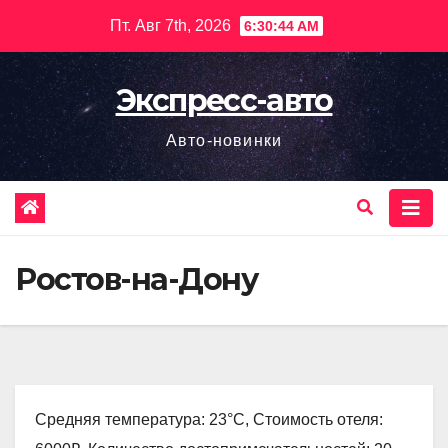
Перейти
Пт. Авг 7th, 2026
6:30:45 AM
к
содержимому
Экспресс-авто
Авто-новинки
Ростов-на-Дону
Средняя температура: 23°C, Стоимость отеля: