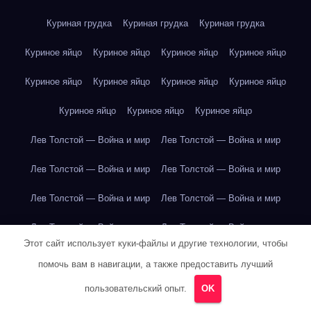
Куриная грудка
Куриная грудка
Куриная грудка
Куриное яйцо
Куриное яйцо
Куриное яйцо
Куриное яйцо
Куриное яйцо
Куриное яйцо
Куриное яйцо
Куриное яйцо
Куриное яйцо
Куриное яйцо
Куриное яйцо
Лев Толстой — Война и мир
Лев Толстой — Война и мир
Лев Толстой — Война и мир
Лев Толстой — Война и мир
Лев Толстой — Война и мир
Лев Толстой — Война и мир
Лев Толстой — Война и мир
Лев Толстой — Война и мир
Этот сайт использует куки-файлы и другие технологии, чтобы
Лев Толстой — Война и мир
Лев Толстой — Война и мир
помочь вам в навигации, а также предоставить лучший
Лев Толстой — Война и мир
Лев Толстой — Война и мир
пользовательский опыт.
OK