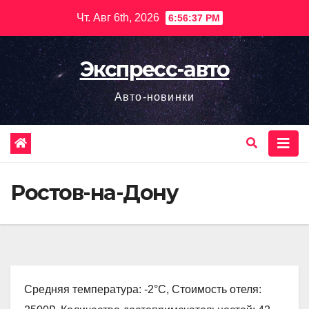
Перейти
Чт. Авг 6th, 2026
6:56:38 PM
к
содержимому
Экспресс-авто
Авто-новинки
Ростов-на-Дону
Средняя температура: -2°C, Стоимость отеля: