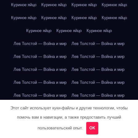
Куриное яйцо
Куриное яйцо
Куриное яйцо
Куриное яйцо
Куриное яйцо
Куриное яйцо
Куриное яйцо
Куриное яйцо
Куриное яйцо
Куриное яйцо
Куриное яйцо
Лев Толстой — Война и мир
Лев Толстой — Война и мир
Лев Толстой — Война и мир
Лев Толстой — Война и мир
Лев Толстой — Война и мир
Лев Толстой — Война и мир
Лев Толстой — Война и мир
Лев Толстой — Война и мир
Лев Толстой — Война и мир
Лев Толстой — Война и мир
Этот сайт использует куки-файлы и другие технологии, чтобы
Лев Толстой — Война и мир
Лев Толстой — Война и мир
помочь вам в навигации, а также предоставить лучший
Лев Толстой — Война и мир
Лев Толстой — Война и мир
пользовательский опыт.
OK
Лев Толстой — Война и мир
Лев Толстой — Война и мир