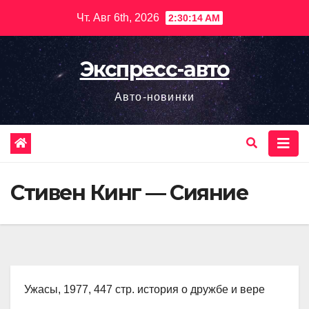
Перейти
Чт. Авг 6th, 2026
2:30:15 AM
к
содержимому
Экспресс-авто
Авто-новинки
Стивен Кинг — Сияние
Ужасы, 1977, 447 стр. история о дружбе и вере