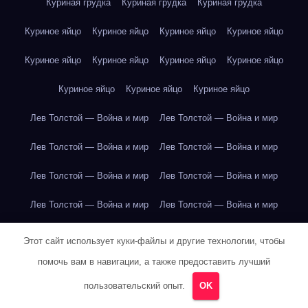
Куриная грудка
Куриная грудка
Куриная грудка
Куриное яйцо
Куриное яйцо
Куриное яйцо
Куриное яйцо
Куриное яйцо
Куриное яйцо
Куриное яйцо
Куриное яйцо
Куриное яйцо
Куриное яйцо
Куриное яйцо
Лев Толстой — Война и мир
Лев Толстой — Война и мир
Лев Толстой — Война и мир
Лев Толстой — Война и мир
Лев Толстой — Война и мир
Лев Толстой — Война и мир
Лев Толстой — Война и мир
Лев Толстой — Война и мир
Лев Толстой — Война и мир
Лев Толстой — Война и мир
Этот сайт использует куки-файлы и другие технологии, чтобы
помочь вам в навигации, а также предоставить лучший
Лев Толстой — Война и мир
Лев Толстой — Война и мир
пользовательский опыт.
OK
Лев Толстой — Война и мир
Лев Толстой — Война и мир