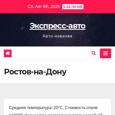
Перейти
Сб. Авг 8th, 2026
5:02:40 AM
к
содержимому
Экспресс-авто
Авто-новинки
Ростов-на-Дону
Средняя температура: 20°C, Стоимость отеля: