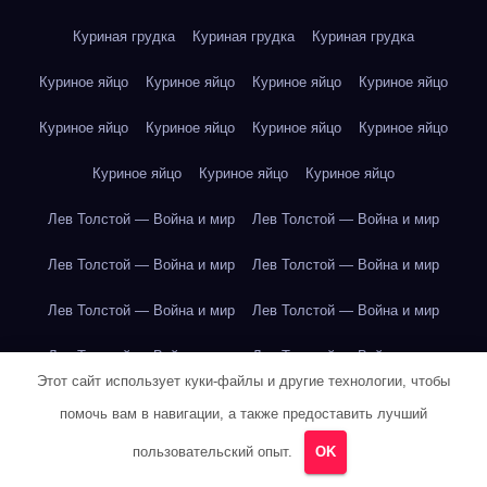
Куриная грудка
Куриная грудка
Куриная грудка
Куриное яйцо
Куриное яйцо
Куриное яйцо
Куриное яйцо
Куриное яйцо
Куриное яйцо
Куриное яйцо
Куриное яйцо
Куриное яйцо
Куриное яйцо
Куриное яйцо
Лев Толстой — Война и мир
Лев Толстой — Война и мир
Лев Толстой — Война и мир
Лев Толстой — Война и мир
Лев Толстой — Война и мир
Лев Толстой — Война и мир
Лев Толстой — Война и мир
Лев Толстой — Война и мир
Этот сайт использует куки-файлы и другие технологии, чтобы
Лев Толстой — Война и мир
Лев Толстой — Война и мир
помочь вам в навигации, а также предоставить лучший
Лев Толстой — Война и мир
Лев Толстой — Война и мир
пользовательский опыт.
OK