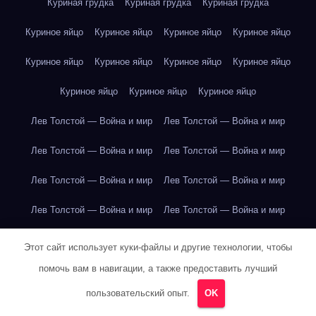
Куриная грудка
Куриная грудка
Куриная грудка
Куриное яйцо
Куриное яйцо
Куриное яйцо
Куриное яйцо
Куриное яйцо
Куриное яйцо
Куриное яйцо
Куриное яйцо
Куриное яйцо
Куриное яйцо
Куриное яйцо
Лев Толстой — Война и мир
Лев Толстой — Война и мир
Лев Толстой — Война и мир
Лев Толстой — Война и мир
Лев Толстой — Война и мир
Лев Толстой — Война и мир
Лев Толстой — Война и мир
Лев Толстой — Война и мир
Лев Толстой — Война и мир
Лев Толстой — Война и мир
Этот сайт использует куки-файлы и другие технологии, чтобы
помочь вам в навигации, а также предоставить лучший
Лев Толстой — Война и мир
Лев Толстой — Война и мир
пользовательский опыт.
OK
Лев Толстой — Война и мир
Лев Толстой — Война и мир