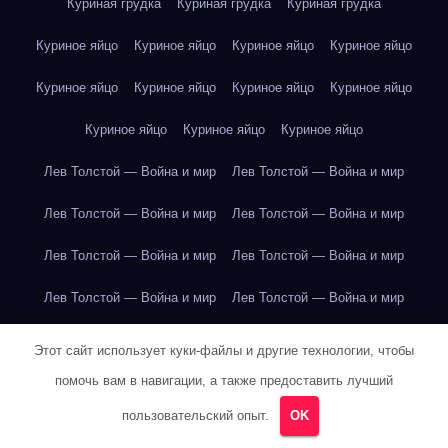
Куриная грудка
Куриная грудка
Куриная грудка
Куриное яйцо
Куриное яйцо
Куриное яйцо
Куриное яйцо
Куриное яйцо
Куриное яйцо
Куриное яйцо
Куриное яйцо
Куриное яйцо
Куриное яйцо
Куриное яйцо
Лев Толстой — Война и мир
Лев Толстой — Война и мир
Лев Толстой — Война и мир
Лев Толстой — Война и мир
Лев Толстой — Война и мир
Лев Толстой — Война и мир
Лев Толстой — Война и мир
Лев Толстой — Война и мир
Лев Толстой — Война и мир
Лев Толстой — Война и мир
Этот сайт использует куки-файлы и другие технологии, чтобы
помочь вам в навигации, а также предоставить лучший
Лев Толстой — Война и мир
Лев Толстой — Война и мир
пользовательский опыт.
OK
Лев Толстой — Война и мир
Лев Толстой — Война и мир