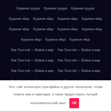
Куриная грудка
Куриная грудка
Куриная грудка
Куриное яйцо
Куриное яйцо
Куриное яйцо
Куриное яйцо
Куриное яйцо
Куриное яйцо
Куриное яйцо
Куриное яйцо
Куриное яйцо
Куриное яйцо
Куриное яйцо
Лев Толстой — Война и мир
Лев Толстой — Война и мир
Лев Толстой — Война и мир
Лев Толстой — Война и мир
Лев Толстой — Война и мир
Лев Толстой — Война и мир
Лев Толстой — Война и мир
Лев Толстой — Война и мир
Этот сайт использует куки-файлы и другие технологии, чтобы
Лев Толстой — Война и мир
Лев Толстой — Война и мир
помочь вам в навигации, а также предоставить лучший
Лев Толстой — Война и мир
Лев Толстой — Война и мир
пользовательский опыт.
OK