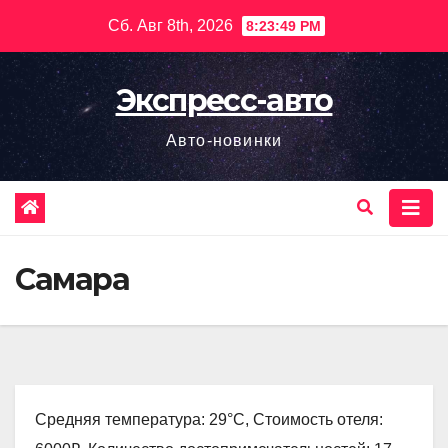
Перейти
Сб. Авг 8th, 2026
8:23:50 PM
к
содержимому
Экспресс-авто
Авто-новинки
Самара
Средняя температура: 29°C, Стоимость отеля: