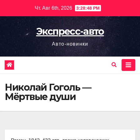
Перейти
Чт. Авг 6th, 2026
3:28:49 PM
к
содержимому
Экспресс-авто
Авто-новинки
Николай Гоголь —
Мёртвые души