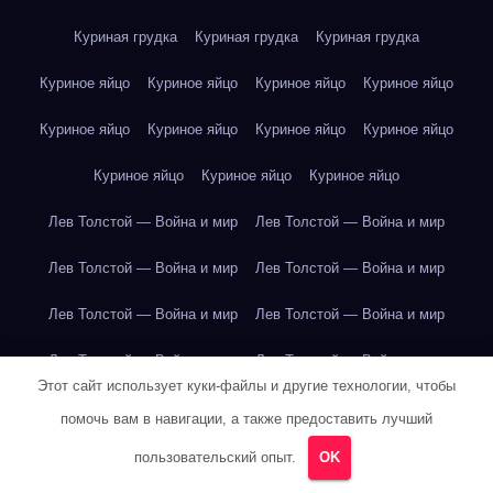
Куриная грудка
Куриная грудка
Куриная грудка
Куриное яйцо
Куриное яйцо
Куриное яйцо
Куриное яйцо
Куриное яйцо
Куриное яйцо
Куриное яйцо
Куриное яйцо
Куриное яйцо
Куриное яйцо
Куриное яйцо
Лев Толстой — Война и мир
Лев Толстой — Война и мир
Лев Толстой — Война и мир
Лев Толстой — Война и мир
Лев Толстой — Война и мир
Лев Толстой — Война и мир
Лев Толстой — Война и мир
Лев Толстой — Война и мир
Этот сайт использует куки-файлы и другие технологии, чтобы
Лев Толстой — Война и мир
Лев Толстой — Война и мир
помочь вам в навигации, а также предоставить лучший
Лев Толстой — Война и мир
Лев Толстой — Война и мир
пользовательский опыт.
OK