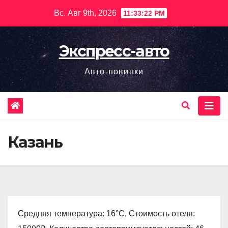
Перейти
Вс. Авг 9th, 2026
11:33:23 PM
к
содержимому
Экспресс-авто
Авто-новинки
Казань
Средняя температура: 16°C, Стоимость отеля: