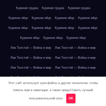
Куриная грудка
Куриная грудка
Куриная грудка
Куриное яйцо
Куриное яйцо
Куриное яйцо
Куриное яйцо
Куриное яйцо
Куриное яйцо
Куриное яйцо
Куриное яйцо
Куриное яйцо
Куриное яйцо
Куриное яйцо
Лев Толстой — Война и мир
Лев Толстой — Война и мир
Лев Толстой — Война и мир
Лев Толстой — Война и мир
Лев Толстой — Война и мир
Лев Толстой — Война и мир
Лев Толстой — Война и мир
Лев Толстой — Война и мир
Этот сайт использует куки-файлы и другие технологии, чтобы
Лев Толстой — Война и мир
Лев Толстой — Война и мир
помочь вам в навигации, а также предоставить лучший
Лев Толстой — Война и мир
Лев Толстой — Война и мир
пользовательский опыт.
OK