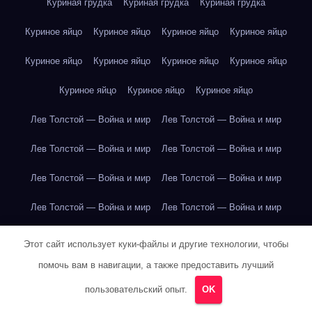
Куриная грудка
Куриная грудка
Куриная грудка
Куриное яйцо
Куриное яйцо
Куриное яйцо
Куриное яйцо
Куриное яйцо
Куриное яйцо
Куриное яйцо
Куриное яйцо
Куриное яйцо
Куриное яйцо
Куриное яйцо
Лев Толстой — Война и мир
Лев Толстой — Война и мир
Лев Толстой — Война и мир
Лев Толстой — Война и мир
Лев Толстой — Война и мир
Лев Толстой — Война и мир
Лев Толстой — Война и мир
Лев Толстой — Война и мир
Лев Толстой — Война и мир
Лев Толстой — Война и мир
Этот сайт использует куки-файлы и другие технологии, чтобы
помочь вам в навигации, а также предоставить лучший
Лев Толстой — Война и мир
Лев Толстой — Война и мир
пользовательский опыт.
OK
Лев Толстой — Война и мир
Лев Толстой — Война и мир