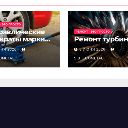
- ЭТО ПРОСТО
равлические
РЕМОНТ - ЭТО ПРОСТО
краты марки
Ремонт турби
t и Avk-line
ЮНЯ 2026
8 ИЮНЯ 2026
OMETAL
SIB_ECOMETAL