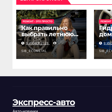
РЕМОНТ - ЭТО ПРОСТО
РЕМОНТ 
Как правильно
Гид
выбрать летнюю
дом
резину для
Epon
9 ИЮНЯ 2026
9 И
машины?
SIB_ECOMETAL
SIB_EC
Экспресс-авто
Авто-новинки