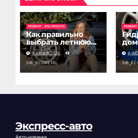
РЕМОНТ - ЭТО ПРОСТО
РЕМОНТ 
Как правильно
Гид
выбрать летнюю
дом
резину для
Epon
9 ИЮНЯ 2026
9 И
машины?
SIB_ECOMETAL
SIB_EC
Экспресс-авто
Авто-новинки