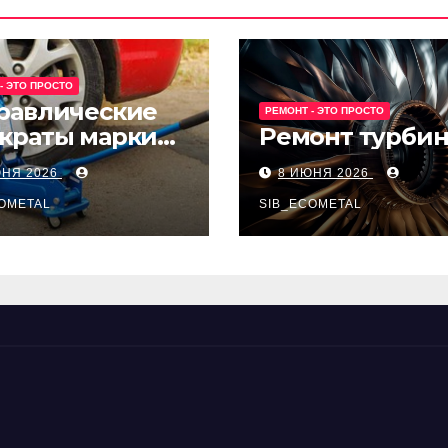
- ЭТО ПРОСТО
равлические
РЕМОНТ - ЭТО ПРОСТО
краты марки
Ремонт турби
t и Avk-line
ЮНЯ 2026
8 ИЮНЯ 2026
OMETAL
SIB_ECOMETAL