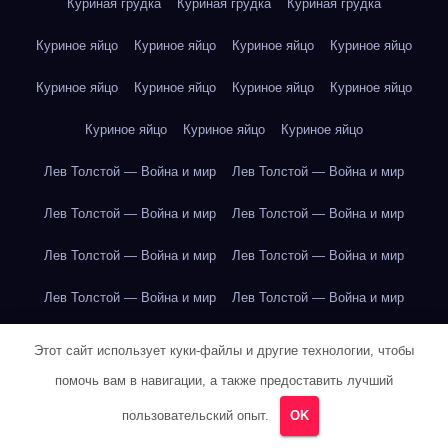
Куриная грудка
Куриная грудка
Куриная грудка
Куриное яйцо
Куриное яйцо
Куриное яйцо
Куриное яйцо
Куриное яйцо
Куриное яйцо
Куриное яйцо
Куриное яйцо
Куриное яйцо
Куриное яйцо
Куриное яйцо
Лев Толстой — Война и мир
Лев Толстой — Война и мир
Лев Толстой — Война и мир
Лев Толстой — Война и мир
Лев Толстой — Война и мир
Лев Толстой — Война и мир
Лев Толстой — Война и мир
Лев Толстой — Война и мир
Лев Толстой — Война и мир
Лев Толстой — Война и мир
Этот сайт использует куки-файлы и другие технологии, чтобы
помочь вам в навигации, а также предоставить лучший
Лев Толстой — Война и мир
Лев Толстой — Война и мир
пользовательский опыт.
OK
Лев Толстой — Война и мир
Лев Толстой — Война и мир