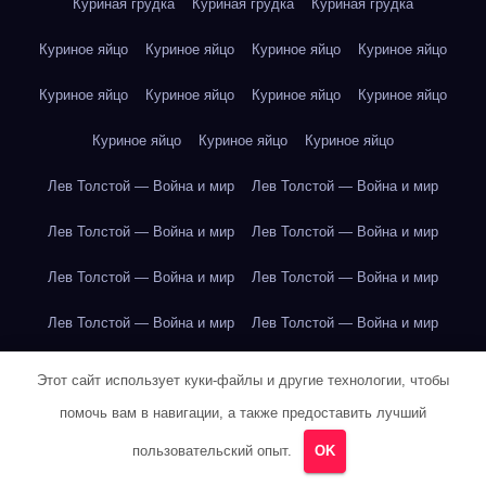
Куриная грудка
Куриная грудка
Куриная грудка
Куриное яйцо
Куриное яйцо
Куриное яйцо
Куриное яйцо
Куриное яйцо
Куриное яйцо
Куриное яйцо
Куриное яйцо
Куриное яйцо
Куриное яйцо
Куриное яйцо
Лев Толстой — Война и мир
Лев Толстой — Война и мир
Лев Толстой — Война и мир
Лев Толстой — Война и мир
Лев Толстой — Война и мир
Лев Толстой — Война и мир
Лев Толстой — Война и мир
Лев Толстой — Война и мир
Лев Толстой — Война и мир
Лев Толстой — Война и мир
Этот сайт использует куки-файлы и другие технологии, чтобы
помочь вам в навигации, а также предоставить лучший
Лев Толстой — Война и мир
Лев Толстой — Война и мир
пользовательский опыт.
OK
Лев Толстой — Война и мир
Лев Толстой — Война и мир