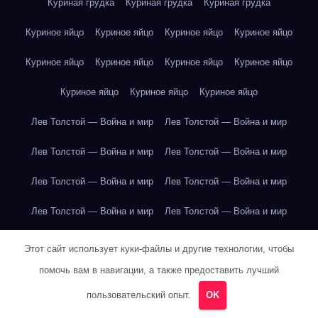
Куриная грудка
Куриная грудка
Куриная грудка
Куриное яйцо
Куриное яйцо
Куриное яйцо
Куриное яйцо
Куриное яйцо
Куриное яйцо
Куриное яйцо
Куриное яйцо
Куриное яйцо
Куриное яйцо
Куриное яйцо
Лев Толстой — Война и мир
Лев Толстой — Война и мир
Лев Толстой — Война и мир
Лев Толстой — Война и мир
Лев Толстой — Война и мир
Лев Толстой — Война и мир
Лев Толстой — Война и мир
Лев Толстой — Война и мир
Лев Толстой — Война и мир
Лев Толстой — Война и мир
Этот сайт использует куки-файлы и другие технологии, чтобы
помочь вам в навигации, а также предоставить лучший
Лев Толстой — Война и мир
Лев Толстой — Война и мир
пользовательский опыт.
OK
Лев Толстой — Война и мир
Лев Толстой — Война и мир