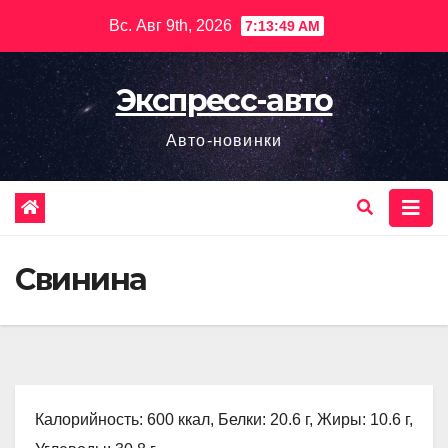
Перейти
Вс. Авг 9th, 2026
7:13:50 AM
к
содержимому
Экспресс-авто
Авто-новинки
Свинина
Калорийность: 600 ккал, Белки: 20.6 г, Жиры: 10.6 г,