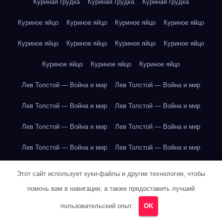
Куриная грудка
Куриная грудка
Куриная грудка
Куриное яйцо
Куриное яйцо
Куриное яйцо
Куриное яйцо
Куриное яйцо
Куриное яйцо
Куриное яйцо
Куриное яйцо
Куриное яйцо
Куриное яйцо
Куриное яйцо
Лев Толстой — Война и мир
Лев Толстой — Война и мир
Лев Толстой — Война и мир
Лев Толстой — Война и мир
Лев Толстой — Война и мир
Лев Толстой — Война и мир
Лев Толстой — Война и мир
Лев Толстой — Война и мир
Лев Толстой — Война и мир
Лев Толстой — Война и мир
Этот сайт использует куки-файлы и другие технологии, чтобы
помочь вам в навигации, а также предоставить лучший
Лев Толстой — Война и мир
Лев Толстой — Война и мир
пользовательский опыт.
OK
Лев Толстой — Война и мир
Лев Толстой — Война и мир