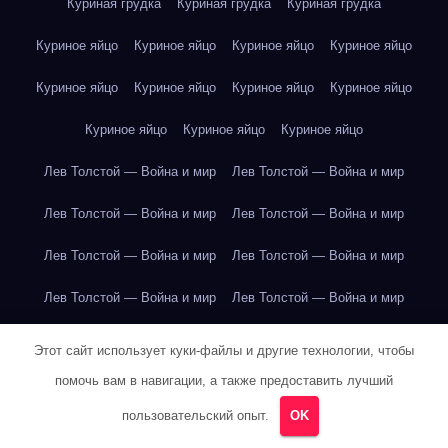
Куриная грудка
Куриная грудка
Куриная грудка
Куриное яйцо
Куриное яйцо
Куриное яйцо
Куриное яйцо
Куриное яйцо
Куриное яйцо
Куриное яйцо
Куриное яйцо
Куриное яйцо
Куриное яйцо
Куриное яйцо
Лев Толстой — Война и мир
Лев Толстой — Война и мир
Лев Толстой — Война и мир
Лев Толстой — Война и мир
Лев Толстой — Война и мир
Лев Толстой — Война и мир
Лев Толстой — Война и мир
Лев Толстой — Война и мир
Лев Толстой — Война и мир
Лев Толстой — Война и мир
Этот сайт использует куки-файлы и другие технологии, чтобы
помочь вам в навигации, а также предоставить лучший
Лев Толстой — Война и мир
Лев Толстой — Война и мир
пользовательский опыт.
OK
Лев Толстой — Война и мир
Лев Толстой — Война и мир