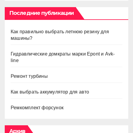
ni
ki
Последние публикации
Как правильно выбрать летнюю резину для
машины?
Гидравлические домкраты марки Epont и Avk-
line
Ремонт турбины
Как выбрать аккумулятор для авто
Ремкомплект форсунок
Архив