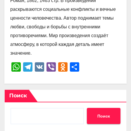
Роман, 1862, 1463 стр. В произведении
раскрываются социальные конфликты и вечные
ценности человечества. Автор поднимает темы
любви, свободы и борьбы с внутренними
противоречиями. Мир произведения создаёт
атмосферу, в которой каждая деталь имеет
значение.
W
T
V
Vi
O
О
h
el
K
b
d
тп
at
e
er
n
р
s
gr
o
а
Поиск
A
a
kl
в
p
m
a
и
Поиск
p
ss
ть