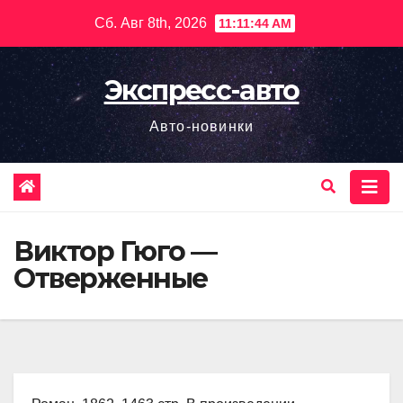
Перейти
Сб. Авг 8th, 2026
11:11:45 AM
к
содержимому
Экспресс-авто
Авто-новинки
Виктор Гюго —
Отверженные