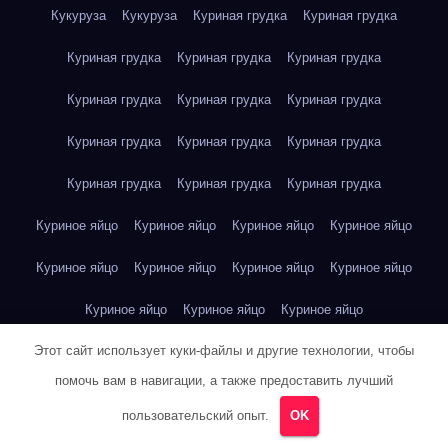
Кукуруза
Кукуруза
Куриная грудка
Куриная грудка
Куриная грудка
Куриная грудка
Куриная грудка
Куриная грудка
Куриная грудка
Куриная грудка
Куриная грудка
Куриная грудка
Куриная грудка
Куриная грудка
Куриная грудка
Куриная грудка
Куриное яйцо
Куриное яйцо
Куриное яйцо
Куриное яйцо
Куриное яйцо
Куриное яйцо
Куриное яйцо
Куриное яйцо
Куриное яйцо
Куриное яйцо
Куриное яйцо
Этот сайт использует куки-файлы и другие технологии, чтобы
Лев Толстой — Война и мир
Лев Толстой — Война и мир
помочь вам в навигации, а также предоставить лучший
Лев Толстой — Война и мир
Лев Толстой — Война и мир
пользовательский опыт.
OK
Лев Толстой — Война и мир
Лев Толстой — Война и мир