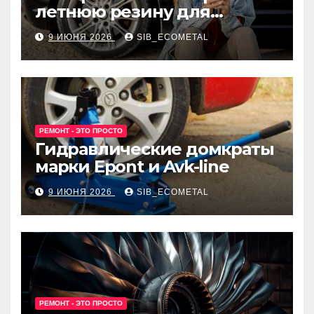
летнюю резину для
машины?
9 ИЮНЯ 2026
SIB_ECOMETAL
РЕМОНТ - ЭТО ПРОСТО
Гидравлические домкраты
марки Epont и Avk-line
9 ИЮНЯ 2026
SIB_ECOMETAL
РЕМОНТ - ЭТО ПРОСТО