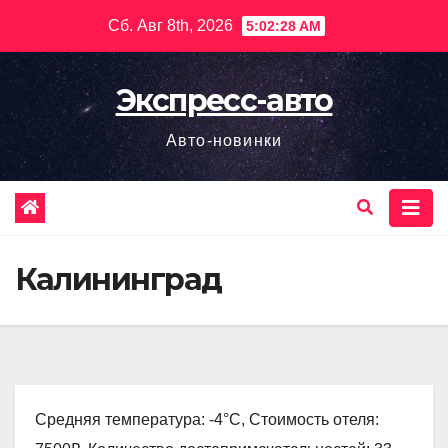
Перейти
Сб. Авг 8th, 2026
5:02:29 AM
к
содержимому
Экспресс-авто
Авто-новинки
Калининград
Средняя температура: -4°C, Стоимость отеля: