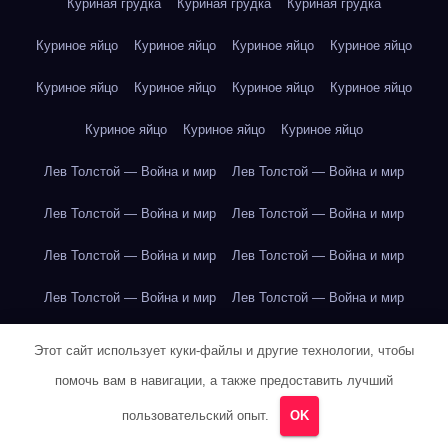
Куриная грудка
Куриная грудка
Куриная грудка
Куриное яйцо
Куриное яйцо
Куриное яйцо
Куриное яйцо
Куриное яйцо
Куриное яйцо
Куриное яйцо
Куриное яйцо
Куриное яйцо
Куриное яйцо
Куриное яйцо
Лев Толстой — Война и мир
Лев Толстой — Война и мир
Лев Толстой — Война и мир
Лев Толстой — Война и мир
Лев Толстой — Война и мир
Лев Толстой — Война и мир
Лев Толстой — Война и мир
Лев Толстой — Война и мир
Лев Толстой — Война и мир
Лев Толстой — Война и мир
Этот сайт использует куки-файлы и другие технологии, чтобы
помочь вам в навигации, а также предоставить лучший
Лев Толстой — Война и мир
Лев Толстой — Война и мир
пользовательский опыт.
OK
Лев Толстой — Война и мир
Лев Толстой — Война и мир