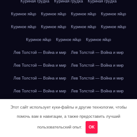
Куриная грудка
Куриная грудка
Куриная грудка
Куриное яйцо
Куриное яйцо
Куриное яйцо
Куриное яйцо
Куриное яйцо
Куриное яйцо
Куриное яйцо
Куриное яйцо
Куриное яйцо
Куриное яйцо
Куриное яйцо
Лев Толстой — Война и мир
Лев Толстой — Война и мир
Лев Толстой — Война и мир
Лев Толстой — Война и мир
Лев Толстой — Война и мир
Лев Толстой — Война и мир
Лев Толстой — Война и мир
Лев Толстой — Война и мир
Лев Толстой — Война и мир
Лев Толстой — Война и мир
Этот сайт использует куки-файлы и другие технологии, чтобы
помочь вам в навигации, а также предоставить лучший
Лев Толстой — Война и мир
Лев Толстой — Война и мир
пользовательский опыт.
OK
Лев Толстой — Война и мир
Лев Толстой — Война и мир