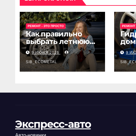
РЕМОНТ - ЭТО ПРОСТО
РЕМОНТ 
Как правильно
Гид
выбрать летнюю
дом
резину для
Epon
9 ИЮНЯ 2026
9 И
машины?
SIB_ECOMETAL
SIB_EC
Экспресс-авто
Авто-новинки