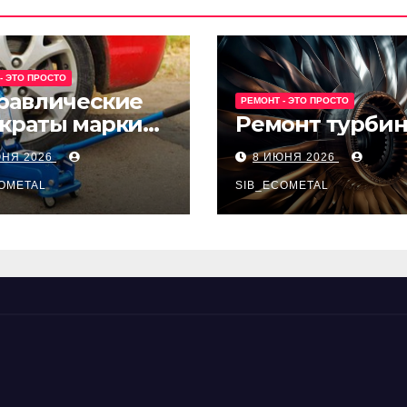
- ЭТО ПРОСТО
равлические
РЕМОНТ - ЭТО ПРОСТО
краты марки
Ремонт турби
t и Avk-line
ЮНЯ 2026
8 ИЮНЯ 2026
OMETAL
SIB_ECOMETAL