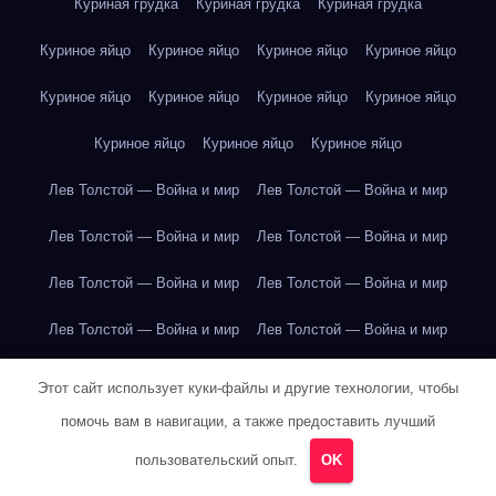
Куриная грудка
Куриная грудка
Куриная грудка
Куриное яйцо
Куриное яйцо
Куриное яйцо
Куриное яйцо
Куриное яйцо
Куриное яйцо
Куриное яйцо
Куриное яйцо
Куриное яйцо
Куриное яйцо
Куриное яйцо
Лев Толстой — Война и мир
Лев Толстой — Война и мир
Лев Толстой — Война и мир
Лев Толстой — Война и мир
Лев Толстой — Война и мир
Лев Толстой — Война и мир
Лев Толстой — Война и мир
Лев Толстой — Война и мир
Лев Толстой — Война и мир
Лев Толстой — Война и мир
Этот сайт использует куки-файлы и другие технологии, чтобы
помочь вам в навигации, а также предоставить лучший
Лев Толстой — Война и мир
Лев Толстой — Война и мир
пользовательский опыт.
OK
Лев Толстой — Война и мир
Лев Толстой — Война и мир