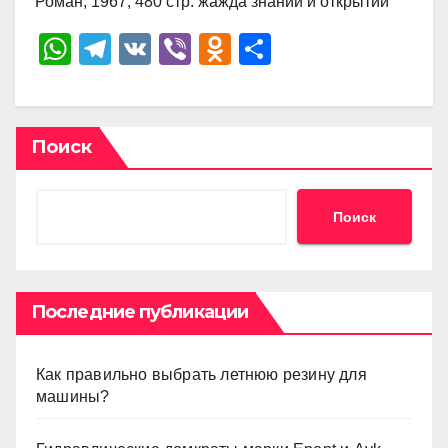
Роман, 1967, 480 стр. жажда знаний и открытий
W
T
V
Vi
O
О
h
el
K
b
d
тп
at
e
er
n
р
s
gr
o
а
Поиск
A
a
kl
в
p
m
a
и
Поиск
p
ss
ть
ni
ki
Последние публикации
Как правильно выбрать летнюю резину для
машины?