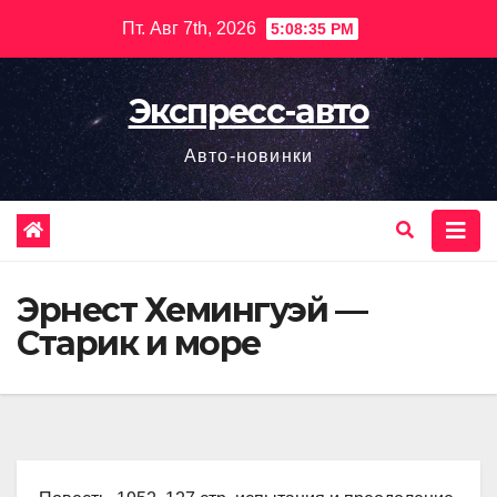
Перейти
Пт. Авг 7th, 2026
5:08:36 PM
к
содержимому
Экспресс-авто
Авто-новинки
Эрнест Хемингуэй —
Старик и море