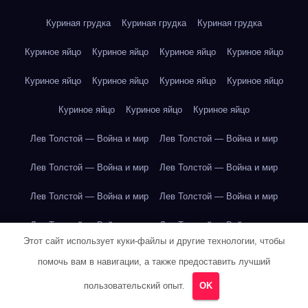
Куриная грудка
Куриная грудка
Куриная грудка
Куриное яйцо
Куриное яйцо
Куриное яйцо
Куриное яйцо
Куриное яйцо
Куриное яйцо
Куриное яйцо
Куриное яйцо
Куриное яйцо
Куриное яйцо
Куриное яйцо
Лев Толстой — Война и мир
Лев Толстой — Война и мир
Лев Толстой — Война и мир
Лев Толстой — Война и мир
Лев Толстой — Война и мир
Лев Толстой — Война и мир
Лев Толстой — Война и мир
Лев Толстой — Война и мир
Этот сайт использует куки-файлы и другие технологии, чтобы
Лев Толстой — Война и мир
Лев Толстой — Война и мир
помочь вам в навигации, а также предоставить лучший
Лев Толстой — Война и мир
Лев Толстой — Война и мир
пользовательский опыт.
OK