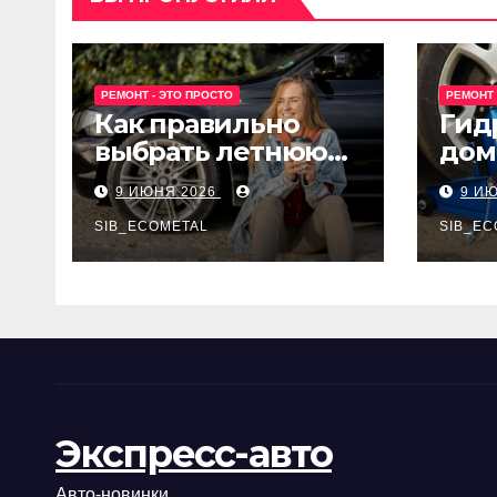
РЕМОНТ - ЭТО ПРОСТО
РЕМОНТ 
Как правильно
Гид
выбрать летнюю
дом
резину для
Epon
9 ИЮНЯ 2026
9 И
машины?
SIB_ECOMETAL
SIB_EC
Экспресс-авто
Авто-новинки