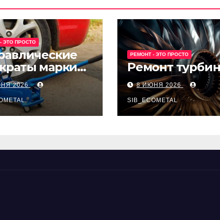
- ЭТО ПРОСТО
равлические
РЕМОНТ - ЭТО ПРОСТО
краты марки
Ремонт турби
t и Avk-line
ЮНЯ 2026
8 ИЮНЯ 2026
OMETAL
SIB_ECOMETAL