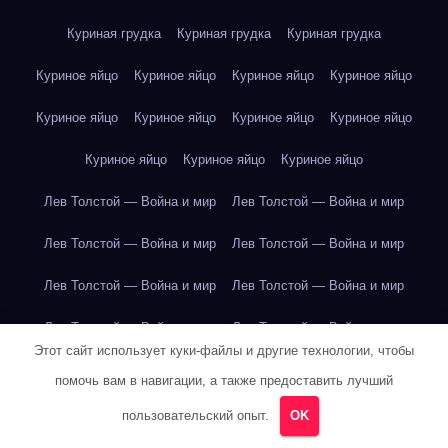
Куриная грудка
Куриная грудка
Куриная грудка
Куриное яйцо
Куриное яйцо
Куриное яйцо
Куриное яйцо
Куриное яйцо
Куриное яйцо
Куриное яйцо
Куриное яйцо
Куриное яйцо
Куриное яйцо
Куриное яйцо
Лев Толстой — Война и мир
Лев Толстой — Война и мир
Лев Толстой — Война и мир
Лев Толстой — Война и мир
Лев Толстой — Война и мир
Лев Толстой — Война и мир
Лев Толстой — Война и мир
Лев Толстой — Война и мир
Этот сайт использует куки-файлы и другие технологии, чтобы
Лев Толстой — Война и мир
Лев Толстой — Война и мир
помочь вам в навигации, а также предоставить лучший
Лев Толстой — Война и мир
Лев Толстой — Война и мир
пользовательский опыт.
OK