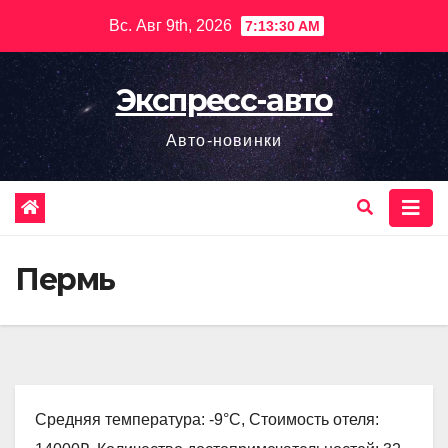
Перейти
Вс. Авг 9th, 2026
7:13:31 AM
к
содержимому
Экспресс-авто
Авто-новинки
Пермь
Средняя температура: -9°C, Стоимость отеля: