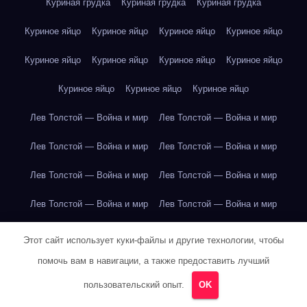
Куриная грудка
Куриная грудка
Куриная грудка
Куриное яйцо
Куриное яйцо
Куриное яйцо
Куриное яйцо
Куриное яйцо
Куриное яйцо
Куриное яйцо
Куриное яйцо
Куриное яйцо
Куриное яйцо
Куриное яйцо
Лев Толстой — Война и мир
Лев Толстой — Война и мир
Лев Толстой — Война и мир
Лев Толстой — Война и мир
Лев Толстой — Война и мир
Лев Толстой — Война и мир
Лев Толстой — Война и мир
Лев Толстой — Война и мир
Лев Толстой — Война и мир
Лев Толстой — Война и мир
Этот сайт использует куки-файлы и другие технологии, чтобы
помочь вам в навигации, а также предоставить лучший
Лев Толстой — Война и мир
Лев Толстой — Война и мир
пользовательский опыт.
OK
Лев Толстой — Война и мир
Лев Толстой — Война и мир