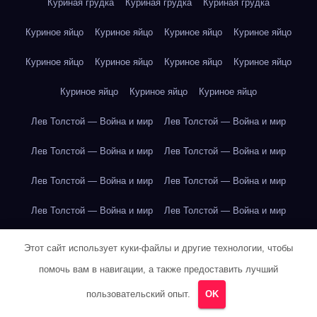
Куриная грудка
Куриная грудка
Куриная грудка
Куриное яйцо
Куриное яйцо
Куриное яйцо
Куриное яйцо
Куриное яйцо
Куриное яйцо
Куриное яйцо
Куриное яйцо
Куриное яйцо
Куриное яйцо
Куриное яйцо
Лев Толстой — Война и мир
Лев Толстой — Война и мир
Лев Толстой — Война и мир
Лев Толстой — Война и мир
Лев Толстой — Война и мир
Лев Толстой — Война и мир
Лев Толстой — Война и мир
Лев Толстой — Война и мир
Лев Толстой — Война и мир
Лев Толстой — Война и мир
Этот сайт использует куки-файлы и другие технологии, чтобы
помочь вам в навигации, а также предоставить лучший
Лев Толстой — Война и мир
Лев Толстой — Война и мир
пользовательский опыт.
OK
Лев Толстой — Война и мир
Лев Толстой — Война и мир