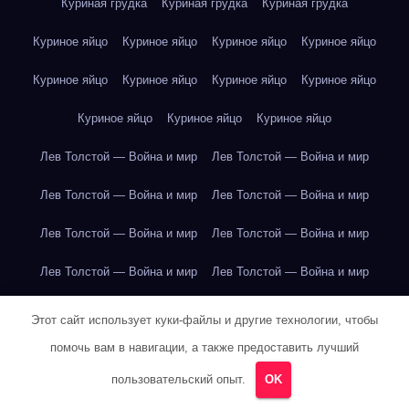
Куриная грудка
Куриная грудка
Куриная грудка
Куриное яйцо
Куриное яйцо
Куриное яйцо
Куриное яйцо
Куриное яйцо
Куриное яйцо
Куриное яйцо
Куриное яйцо
Куриное яйцо
Куриное яйцо
Куриное яйцо
Лев Толстой — Война и мир
Лев Толстой — Война и мир
Лев Толстой — Война и мир
Лев Толстой — Война и мир
Лев Толстой — Война и мир
Лев Толстой — Война и мир
Лев Толстой — Война и мир
Лев Толстой — Война и мир
Лев Толстой — Война и мир
Лев Толстой — Война и мир
Этот сайт использует куки-файлы и другие технологии, чтобы
помочь вам в навигации, а также предоставить лучший
Лев Толстой — Война и мир
Лев Толстой — Война и мир
пользовательский опыт.
OK
Лев Толстой — Война и мир
Лев Толстой — Война и мир