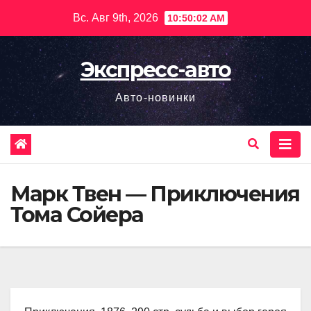
Перейти
Вс. Авг 9th, 2026
10:50:03 AM
к
содержимому
Экспресс-авто
Авто-новинки
Марк Твен — Приключения
Тома Сойера