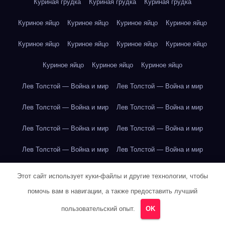
Куриная грудка
Куриная грудка
Куриная грудка
Куриное яйцо
Куриное яйцо
Куриное яйцо
Куриное яйцо
Куриное яйцо
Куриное яйцо
Куриное яйцо
Куриное яйцо
Куриное яйцо
Куриное яйцо
Куриное яйцо
Лев Толстой — Война и мир
Лев Толстой — Война и мир
Лев Толстой — Война и мир
Лев Толстой — Война и мир
Лев Толстой — Война и мир
Лев Толстой — Война и мир
Лев Толстой — Война и мир
Лев Толстой — Война и мир
Лев Толстой — Война и мир
Лев Толстой — Война и мир
Этот сайт использует куки-файлы и другие технологии, чтобы
помочь вам в навигации, а также предоставить лучший
Лев Толстой — Война и мир
Лев Толстой — Война и мир
пользовательский опыт.
OK
Лев Толстой — Война и мир
Лев Толстой — Война и мир