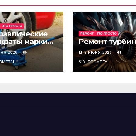
- ЭТО ПРОСТО
равлические
РЕМОНТ - ЭТО ПРОСТО
краты марки
Ремонт турби
t и Avk-line
ЮНЯ 2026
8 ИЮНЯ 2026
OMETAL
SIB_ECOMETAL