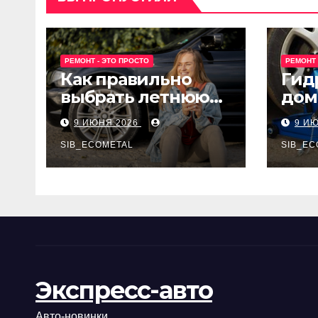
РЕМОНТ - ЭТО ПРОСТО
РЕМОНТ 
Как правильно
Гид
выбрать летнюю
дом
резину для
Epon
9 ИЮНЯ 2026
9 И
машины?
SIB_ECOMETAL
SIB_EC
Экспресс-авто
Авто-новинки