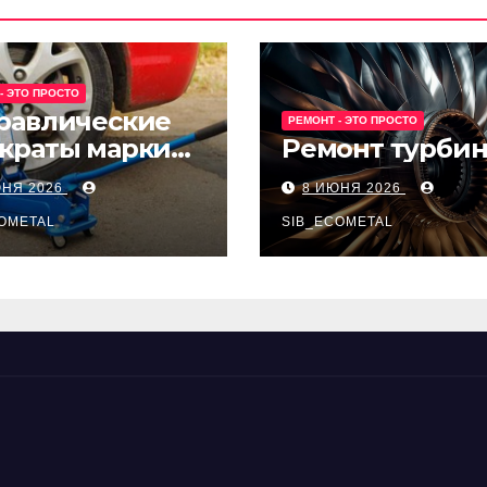
- ЭТО ПРОСТО
равлические
РЕМОНТ - ЭТО ПРОСТО
краты марки
Ремонт турби
t и Avk-line
ЮНЯ 2026
8 ИЮНЯ 2026
OMETAL
SIB_ECOMETAL