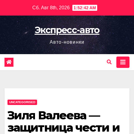
Перейти
Сб. Авг 8th, 2026
1:52:43 AM
к
содержимому
Экспресс-авто
Авто-новинки
UNCATEGORISED
Зиля Валеева —
защитница чести и