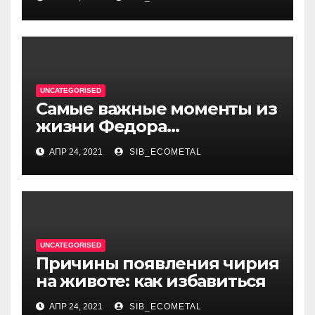
истории России и обрёл
международное
признание
UNCATEGORISED
Самые важные моменты из
жизни Федора
Достоевского — от детства
АПР 24, 2021
SIB_ECOMETAL
и становления писателя до
трагических событий и
восхождения на
литературный олимп
UNCATEGORISED
Причины появления чирия
на животе: как избавиться
АПР 24, 2021
SIB_ECOMETAL