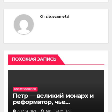
От
sib_ecometal
ПОХОЖАЯ ЗАПИСЬ
UNCATEGORISED
Петр — великий монарх и
реформатор, чье
правление стало вехой в
АПР 24, 2021
SIB_ECOMETAL