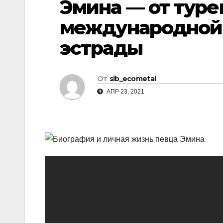
Эмина — от туре
р
l
а
международной 
a
в
эстрады
s
и
s
т
n
От
sib_ecometal
ь
АПР 23, 2021
i
k
i