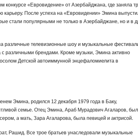
м конкурсе «Евровидение» от Азербайджана, где заняла т
ю карьеру. После успеха на «Евровидении» Эмина выпусти
рые стали популярными не только в Азербайджане, но и в д
на различные телевизионные шоу и музыкальные фестивал
а с различными брендами. Кроме музыки, Эмина активно
 посолом Детской автоиммунной энцефаломиелита в
нем Эмина, родился 12 декабря 1979 года в Баку,
нтливой семье. Отец Эмина, Араб Мурадович Агаларов, был
ром, а мать, Зара Агаларова, была певицей и актрисой.
рат, Рашид. Все трое братьев унаследовали музыкальные