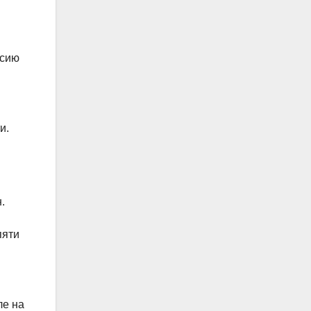
ссию
и.
.
пяти
ле на