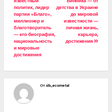
известный
Винника — от
по
политик, лидер
детства в Украине
записям
партии «Благо»,
до мировой
миллионер и
известности —
благотворитель
личная жизнь,
— его биография,
карьера,
национальность
достижения
и мировые
достижения
От
sib_ecometal