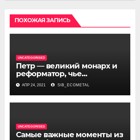
ПОХОЖАЯ ЗАПИСЬ
UNCATEGORISED
Петр — великий монарх и
реформатор, чье
правление стало вехой в
АПР 24, 2021
SIB_ECOMETAL
истории России и обрёл
международное
признание
UNCATEGORISED
Самые важные моменты из