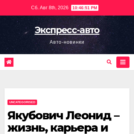
Перейти
Сб. Авг 8th, 2026
10:46:52 PM
к
содержимому
Экспресс-авто
Авто-новинки
UNCATEGORISED
Якубович Леонид –
жизнь, карьера и