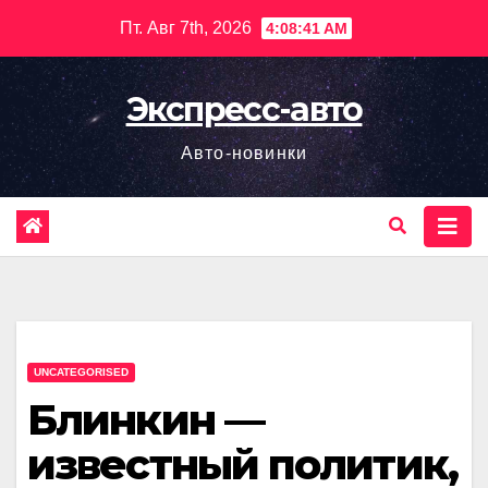
Перейти
Пт. Авг 7th, 2026
4:08:42 AM
к
содержимому
Экспресс-авто
Авто-новинки
UNCATEGORISED
Блинкин —
известный политик,