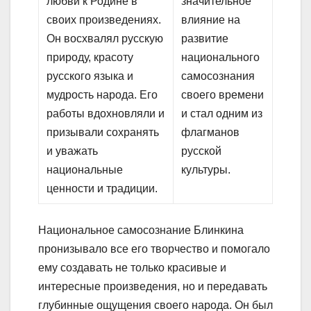
любви к Родине в
значительное
своих произведениях.
влияние на
Он восхвалял русскую
развитие
природу, красоту
национального
русского языка и
самосознания
мудрость народа. Его
своего времени
работы вдохновляли и
и стал одним из
призывали сохранять
флагманов
и уважать
русской
национальные
культуры.
ценности и традиции.
Национальное самосознание Блинкина
пронизывало все его творчество и помогало
ему создавать не только красивые и
интересные произведения, но и передавать
глубинные ощущения своего народа. Он был