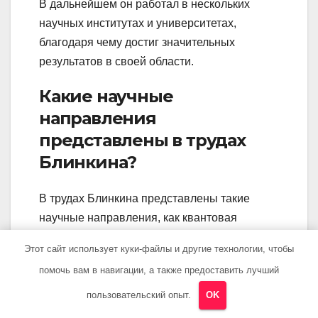
В дальнейшем он работал в нескольких
научных институтах и университетах,
благодаря чему достиг значительных
результатов в своей области.
Какие научные
направления
представлены в трудах
Блинкина?
В трудах Блинкина представлены такие
научные направления, как квантовая
механика, теория поля, теоретическая
Этот сайт использует куки-файлы и другие технологии, чтобы
физика, математическая физика и другие.
помочь вам в навигации, а также предоставить лучший
Кто такой Блинкин?
пользовательский опыт.
OK