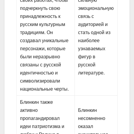
своих работах, чтобы
сильную
подчеркнуть свою
эмоциональную
принадлежность к
связь с
русским культурным
аудиторией и
традициям. Он
стать одной из
создавал уникальные
наиболее
персонажи, которые
узнаваемых
были неразрывно
фигур в
связаны с русской
русской
идентичностью и
литературе.
символизировали
национальные черты.
Блинкин также
активно
Блинкин
пропагандировал
несомненно
идеи патриотизма и
оказал