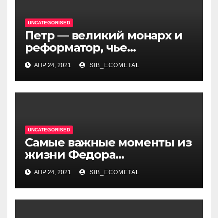
UNCATEGORISED
Петр — великий монарх и
реформатор, чье
правление стало вехой в
АПР 24, 2021
SIB_ECOMETAL
истории России и обрёл
международное
признание
UNCATEGORISED
Самые важные моменты из
жизни Федора
Достоевского — от детства
АПР 24, 2021
SIB_ECOMETAL
и становления писателя до
трагических событий и
восхождения на
литературный олимп