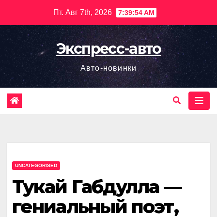
Перейти
Пт. Авг 7th, 2026
7:39:54 AM
к
содержимому
Экспресс-авто
Авто-новинки
UNCATEGORISED
Тукай Габдулла —
гениальный поэт,