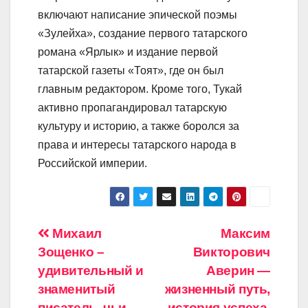
включают написание эпической поэмы
«Зулейха», создание первого татарского
романа «Ярлык» и издание первой
татарской газеты «Тоят», где он был
главным редактором. Кроме того, Тукай
активно пропагандировал татарскую
культуру и историю, а также боролся за
права и интересы татарского народа в
Российской империи.
Навигация
Михаил
Максим
Зощенко –
Викторович
по
удивительный и
Аверин —
записям
знаменитый
жизненный путь,
писатель, чьи
история успеха,