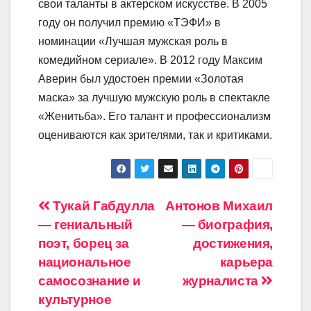
свои таланты в актерском искусстве. В 2005
году он получил премию «ТЭФИ» в
номинации «Лучшая мужская роль в
комедийном сериале». В 2012 году Максим
Аверин был удостоен премии «Золотая
маска» за лучшую мужскую роль в спектакле
«Женитьба». Его талант и профессионализм
оцениваются как зрителями, так и критиками.
Навигация
Тукай Габдулла
Антонов Михаил
— гениальный
— биография,
по
поэт, борец за
достижения,
записям
национальное
карьера
самосознание и
журналиста
культурное