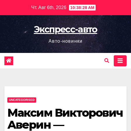
Перейти
Чт. Авг 6th, 2026
10:38:29 AM
к
содержимому
Экспресс-авто
Авто-новинки
UNCATEGORISED
Максим Викторович
Аверин —