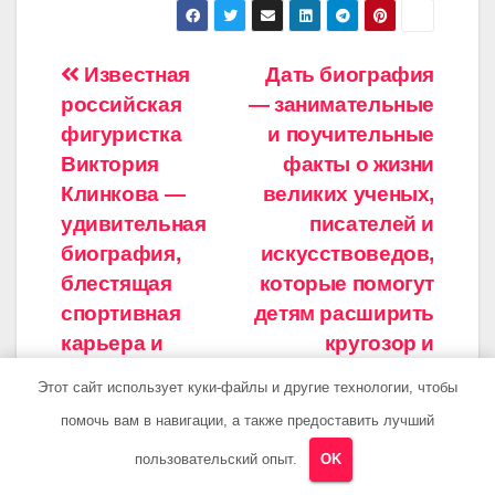
Навигация
Известная
Дать биография
российская
— занимательные
по
фигуристка
и поучительные
записям
Виктория
факты о жизни
Клинкова —
великих ученых,
удивительная
писателей и
биография,
искусствоведов,
блестящая
которые помогут
спортивная
детям расширить
карьера и
кругозор и
запутанная
вдохновиться
Этот сайт использует куки-файлы и другие технологии, чтобы
личная жизнь
помочь вам в навигации, а также предоставить лучший
пользовательский опыт.
OK