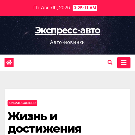
Перейти
Пт. Авг 7th, 2026
3:25:12 AM
к
содержимому
Экспресс-авто
Авто-новинки
UNCATEGORISED
Жизнь и
достижения