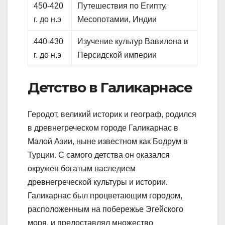
450-420
Путешествия по Египту,
г. до н.э
Месопотамии, Индии
440-430
Изучение культур Вавилона и
г. до н.э
Персидской империи
Детство в Галикарнасе
Геродот, великий историк и географ, родился
в древнегреческом городе Галикарнас в
Малой Азии, ныне известном как Бодрум в
Турции. С самого детства он оказался
окружен богатым наследием
древнегреческой культуры и истории.
Галикарнас был процветающим городом,
расположенным на побережье Эгейского
моря, и предоставлял множество