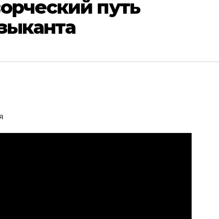
ворческий путь
узыканта