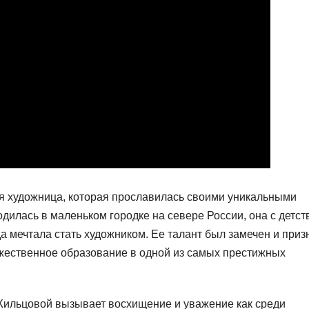
я художница, которая прославилась своими уникальными
дилась в маленьком городке на севере России, она с детст
да мечтала стать художником. Ее талант был замечен и приз
ожественное образование в одной из самых престижных
ильцовой вызывает восхищение и уважение как среди