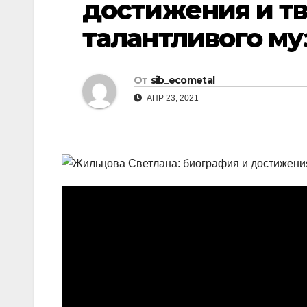
достижения и т
р
l
а
талантливого м
a
в
s
и
От
sib_ecometal
s
т
АПР 23, 2021
n
ь
i
k
i