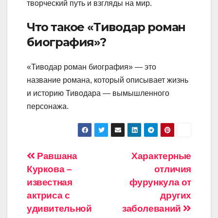
творческий путь и взгляды на мир.
Что такое «Тиводар роман
биография»?
«Тиводар роман биография» — это
название романа, который описывает жизнь
и историю Тиводара — вымышленного
персонажа.
Навигация
Равшана
Характерные
Куркова –
отличия
по
известная
фурункула от
записям
актриса с
других
удивительной
заболеваний