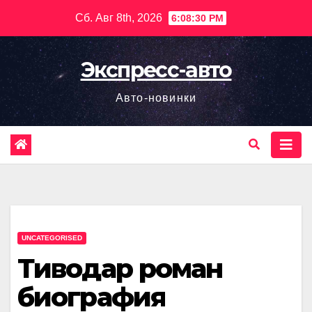
Перейти
Сб. Авг 8th, 2026
6:08:31 PM
к
содержимому
Экспресс-авто
Авто-новинки
UNCATEGORISED
Тиводар роман
биография