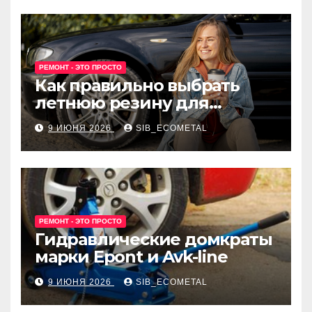
РЕМОНТ - ЭТО ПРОСТО
Как правильно выбрать
летнюю резину для
машины?
9 ИЮНЯ 2026
SIB_ECOMETAL
РЕМОНТ - ЭТО ПРОСТО
Гидравлические домкраты
марки Epont и Avk-line
9 ИЮНЯ 2026
SIB_ECOMETAL