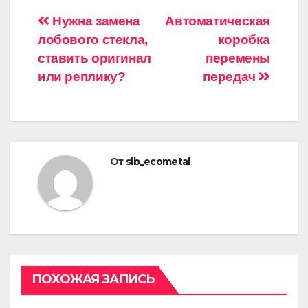
Навигация
Нужна замена
Автоматическая
лобового стекла,
коробка
по
ставить оригинал
перемены
записям
или реплику?
передач
От
sib_ecometal
ПОХОЖАЯ ЗАПИСЬ