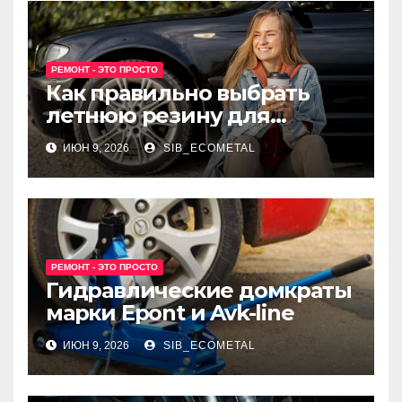
РЕМОНТ - ЭТО ПРОСТО
Как правильно выбрать
летнюю резину для
машины?
ИЮН 9, 2026
SIB_ECOMETAL
РЕМОНТ - ЭТО ПРОСТО
Гидравлические домкраты
марки Epont и Avk-line
ИЮН 9, 2026
SIB_ECOMETAL