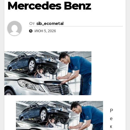
Mercedes Benz
От
sib_ecometal
ИЮН 5, 2026
Р
е
к