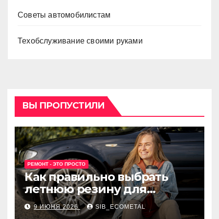
Советы автомобилистам
Техобслуживание своими руками
ВЫ ПРОПУСТИЛИ
РЕМОНТ - ЭТО ПРОСТО
Как правильно выбрать
летнюю резину для
машины?
9 ИЮНЯ 2026
SIB_ECOMETAL