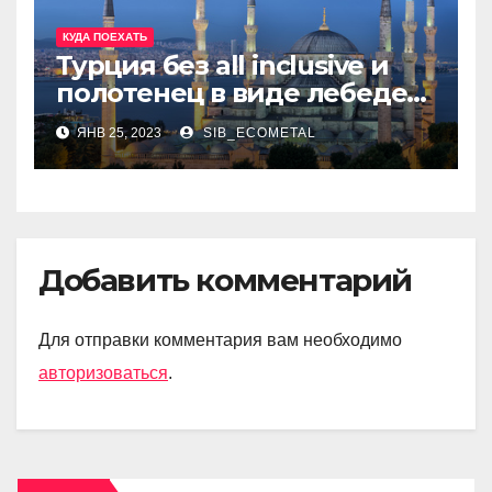
КУДА ПОЕХАТЬ
Турция без all inclusive и
полотенец в виде лебедей
на постели? Она
ЯНВ 25, 2023
SIB_ECOMETAL
существует!
Добавить комментарий
Для отправки комментария вам необходимо
авторизоваться
.