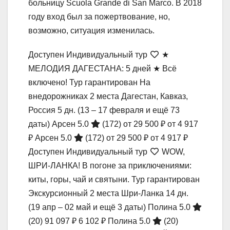
больницу Scuola Grande di San Marco. В 2018
году вход был за пожертвование, но,
возможно, ситуация изменилась.
Доступен Индивидуальный тур
★
МЕЛОДИЯ ДАГЕСТАНА: 5 дней ★ Всё
включено! Тур гарантирован На
внедорожниках 2 места Дагестан, Кавказ,
Россия
5 дн.
(13 – 17 февраля и ещё 73
даты)
Арсен 5.0
(172)
от 29 500 ₽
от 4 917
₽
Арсен 5.0
(172)
от 29 500 ₽
от 4 917 ₽
Доступен Индивидуальный тур
WOW,
ШРИ-ЛАНКА! В погоне за приключениями:
киты, горы, чай и святыни. Тур гарантирован
Экскурсионный 2 места Шри-Ланка
14 дн.
(19 апр – 02 май и ещё 3 даты)
Полина 5.0
(20)
91 097 ₽
6 102 ₽
Полина 5.0
(20)