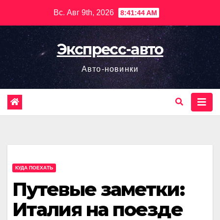
Перейти
Вс. Авг 9th, 2026
8:41:45 AM
к
содержимому
Экспресс-авто
Авто-новинки
КУДА ПОЕХАТЬ
Путевые заметки:
Италия на поезде