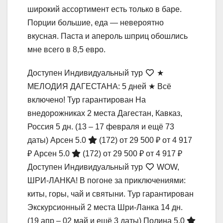
широкий ассортимент есть только в баре.
Порции большие, еда — невероятно
вкусная. Паста и апероль шприц обошлись
мне всего в 8,5 евро.
Доступен Индивидуальный тур
★
МЕЛОДИЯ ДАГЕСТАНА: 5 дней ★ Всё
включено! Тур гарантирован На
внедорожниках 2 места Дагестан, Кавказ,
Россия
5 дн.
(13 – 17 февраля и ещё 73
даты)
Арсен 5.0
(172)
от 29 500 ₽
от 4 917
₽
Арсен 5.0
(172)
от 29 500 ₽
от 4 917 ₽
Доступен Индивидуальный тур
WOW,
ШРИ-ЛАНКА! В погоне за приключениями:
киты, горы, чай и святыни. Тур гарантирован
Экскурсионный 2 места Шри-Ланка
14 дн.
(19 апр – 02 май и ещё 3 даты)
Полина 5.0