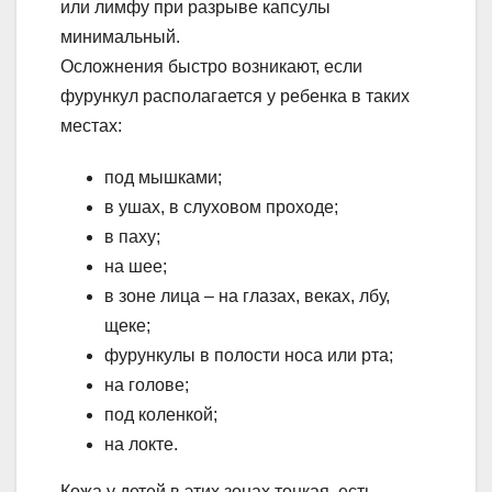
или лимфу при разрыве капсулы
минимальный.
Осложнения быстро возникают, если
фурункул располагается у ребенка в таких
местах:
под мышками;
в ушах, в слуховом проходе;
в паху;
на шее;
в зоне лица – на глазах, веках, лбу,
щеке;
фурункулы в полости носа или рта;
на голове;
под коленкой;
на локте.
Кожа у детей в этих зонах тонкая, есть