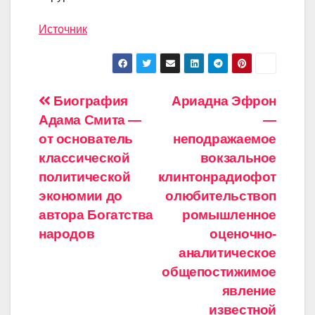
Источник
Навигация
Биография
Ариадна Эфрон
Адама Смита —
—
по
от основатель
неподражаемое
записям
классической
вокзальное
политической
клинтонрадиофот
экономии до
олюбительствоп
автора Богатства
ромышленное
народов
оценочно-
аналитическое
общепостижимое
явление
известной