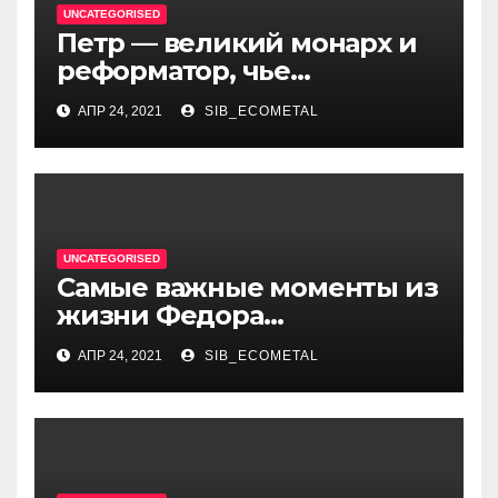
UNCATEGORISED
Петр — великий монарх и
реформатор, чье
правление стало вехой в
АПР 24, 2021
SIB_ECOMETAL
истории России и обрёл
международное
признание
UNCATEGORISED
Самые важные моменты из
жизни Федора
Достоевского — от детства
АПР 24, 2021
SIB_ECOMETAL
и становления писателя до
трагических событий и
восхождения на
литературный олимп