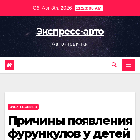
Перейти
Сб. Авг 8th, 2026
11:23:01 AM
к
содержимому
Экспресс-авто
Авто-новинки
UNCATEGORISED
Причины появления
фурункулов у детей