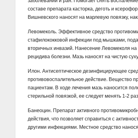
заболеваний и ран. Помогает снять воспаление
составе препарата касторка, деготь и ксероф
Вишневского наносят на марлевую повязку, на
Левомеколь. Эффективное средство противоми
стафилококковой инфекции под мышками, пода
вторичных инвазий. Нанесение Левомеколя на 
рецидива болезни. Мазь наносят на чистую суху
Илон. Антисептическое дезинфицирующее сред
противовоспалительное действие. Вещество п
пациентам. В ходе лечения мазь наносится пол
стерильной повязкой, ее следует менять 1-2 раз
Банеоцин. Препарат активного противомикробн
действия, что позволяет справиться с активно
другими инфекциями. Местное средство наносят