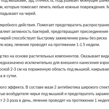
 под мышками, зуд, отечность, подсушивает мокнущие ранки
орм, которые помогают лечить любые кожные повреждения. 
кладывают на чирей.
кробного действия. Помогает предотвратить распростране
вляет активность бактерий, предотвращает присоединение
чирей способствует быстрому заживлению раны без риска
ю кожу, лечение проводят на протяжении 1-1.5 недели.
ство на основе растительных компонентов. Оказывает вид
редназначено исключительно для внешнего нанесения взр
оской 2-3 см на пораженную область под мышкой, накрывае
а в сутки.
ого эффекта. В составе мази 2 антибиотика широкого спек
стью возбудителя чирья под мышкой и предотвратить зараж
 2-3 раза в день, лечение проводят на протяжении 1 недел