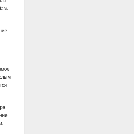
. В
Мазь
ние
имое
ослым
тся
тра
ение
и.