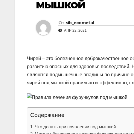
мышкой
р
l
а
a
в
От
sib_ecometal
s
и
АПР 22, 2021
s
т
n
ь
i
Чирей – это болезненное доброкачественное о
k
развитию опасных для здоровья последствий.
являются подмышечные впадины по причине об
i
чирей под мышкой правильно и эффективно, сле
Содержание
Что делать при появлении под мышкой
Методы безопасного лечения фурункулов под