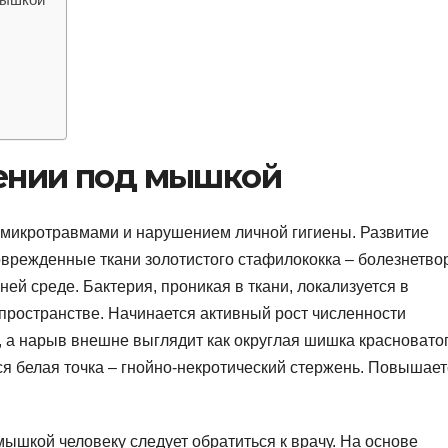
лении под мышкой
 микротравмами и нарушением личной гигиены. Развитие
оврежденные ткани золотистого стафилококка – болезнетво
ей среде. Бактерия, проникая в ткани, локализуется в
ространстве. Начинается активный рост численности
, а нарыв внешне выглядит как округлая шишка красновато
ся белая точка – гнойно-некротический стержень. Повышает
ышкой человеку следует обратиться к врачу. На основе