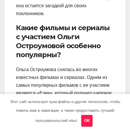
она остается загадкой для своих
поклонников.
Какие фильмы и сериалы
с участием Ольги
Остроумовой особенно
популярны?
Ольга Остроумова снялась во многих
известных фильмах и сериалах. Одним из
самых популярных фильмов с ее участием
является «Елки», который получил широкое
признание и был успешным в прокате. Ее
Этот сайт использует куки-файлы и другие технологии, чтобы
другие известные работы включают «Бросок
помочь вам в навигации, а также предоставить лучший
кобры», «Бригада» и другие. Она также
пользовательский опыт.
OK
активно работает в театре и получает