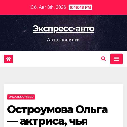
Перейти
Сб. Авг 8th, 2026
6:46:49 PM
к
содержимому
Экспресс-авто
Авто-новинки
UNCATEGORISED
Остроумова Ольга
— актриса, чья